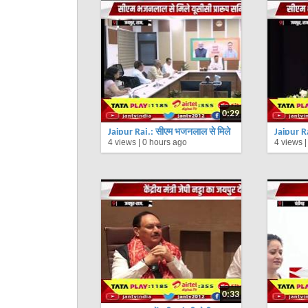
0:29
Jaipur Raj.: सीएम भजनलाल से मिले
Jaipur R
4 views |
0 hours ago
4 views 
यूसीसी प्रारूप समिति के सदस्य |
Sharma ने
Jantv
| Jantv
0:33