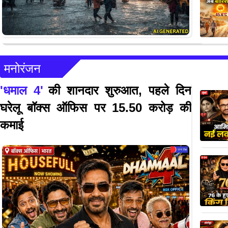
मनोरंजन
'धमाल 4'
की शानदार शुरुआत, पहले दिन
घरेलू बॉक्स ऑफिस पर 15.50 करोड़ की
कमाई