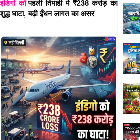
इंडिगो को
पहली तिमाही में ₹238 करोड़ का
शुद्ध घाटा, बढ़ी ईंधन लागत का असर