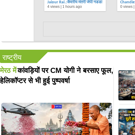
Jaipur Raj.:केंद्रीय मंत्री जेपी नड्डा
Chandigar
4 views |
1 hours ago
0 views 
का जयपुर दौरा | भाजपा का हर घर
सैनी ने हर
तिरंगा अभियान | Jantv
दिखाई हर
राष्ट्रीय
मेरठ में
कांवड़ियों पर CM योगी ने बरसाए फूल,
हेलिकॉप्टर से भी हुई पुष्पवर्षा