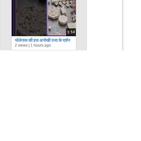
1:14
भोलेनाथ की इस अनोखी पूजा के दर्शन
2 views |
1 hours ago
करें, 1.25 लाख शिवलिंग! #shorts
#mahadev #sawan
और समाचार...
भारत में
जल्द आएंगे प्लास्टिक के नोट, अगले
वित्त वर्ष की शुरुआत में लॉन्च की तैयारी