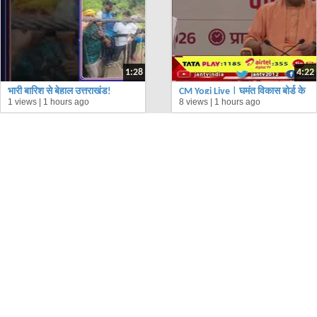
1:28
4:22
भारी बारिश से बेहाल उत्तराखंड!
CM Yogi Live | घुमंतू विकास बोर्ड के
1 views |
1 hours ago
8 views |
1 hours ago
भूस्खलन का खतरा, रास्तों पर फंसे
गठन हेतु सीएम का आभार, 5 कालिदास
श्रद्धालु
मार्ग, लखनऊ पर आभार कार्यक्रम
LOAD MORE
मार्क जुकरबर्ग
ने भारत सरकार से मांगी माफी, मेटा
की चाइल्ड सेफ्टी और कंटेंट मॉडरेशन पर उठे
सवाल