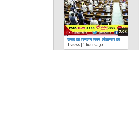
2:03
संसद का मानसून सत्र, लोकसभा की
1 views |
1 hours ago
कार्यवाही | JAN TV
राष्ट्रीय
झारखंड भर्ती
विवाद: CM हेमंत सोरेन से सीधे
संवाद पर अड़े छात्र, 13वें दिन भी धरना जारी,
6 छात्र अनशन पर